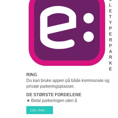
L
E
T
Y
P
E
R
P
A
R
K
E
RING
Du kan bruke appen på både kommunale og
private parkeringsplasser.
DE STØRSTE FORDELENE
★ Betal parkeringen uten å
Les mer...