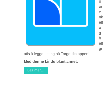
p
er
e
nk
elt
o
g
h
elt
gr
atis å legge ut ting på Torget fra appen!
Med denne får du blant annet:
Les mer...