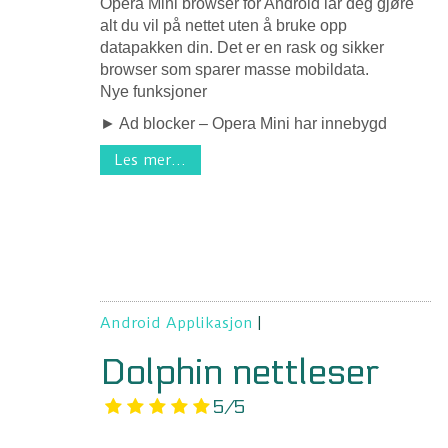
Opera Mini browser for Android lar deg gjøre
alt du vil på nettet uten å bruke opp
datapakken din. Det er en rask og sikker
browser som sparer masse mobildata.
Nye funksjoner
► Ad blocker – Opera Mini har innebygd
Les mer...
Android Applikasjon
|
Dolphin nettleser
5/5