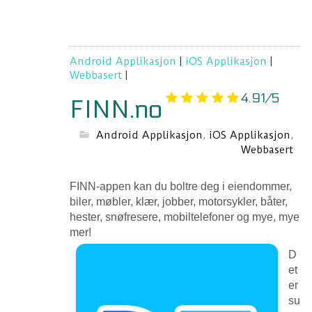
Android Applikasjon
|
iOS Applikasjon
|
Webbasert
|
4.91/5
FINN.no
Android Applikasjon
,
iOS Applikasjon
,
Webbasert
FINN-appen kan du boltre deg i eiendommer,
biler, møbler, klær, jobber, motorsykler, båter,
hester, snøfresere, mobiltelefoner og mye, mye
mer!
D
et
er
su