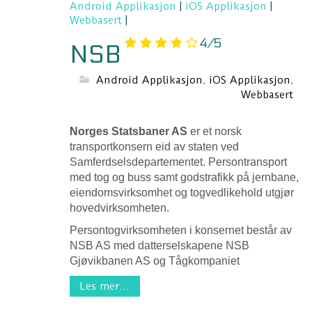
Android Applikasjon
|
iOS Applikasjon
|
Webbasert
|
4/5
NSB
Android Applikasjon
,
iOS Applikasjon
,
Webbasert
Norges Statsbaner AS
er et norsk
transportkonsern eid av staten ved
Samferdselsdepartementet. Persontransport
med tog og buss samt godstrafikk på jernbane,
eiendomsvirksomhet og togvedlikehold utgjør
hovedvirksomheten.
Persontogvirksomheten i konsernet består av
NSB AS med datterselskapene NSB
Gjøvikbanen AS og Tågkompaniet
Les mer...