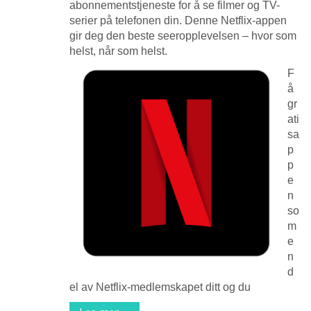
abonnementstjeneste for å se filmer og TV-
serier på telefonen din. Denne Netflix-appen
gir deg den beste seeropplevelsen – hvor som
helst, når som helst.
F
å
gr
ati
sa
p
p
e
n
so
m
e
n
d
el av Netflix-medlemskapet ditt og du