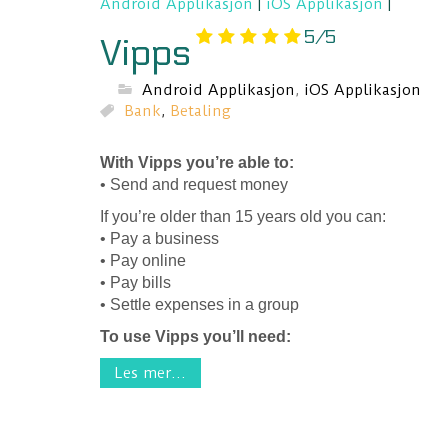
Android Applikasjon
|
iOS Applikasjon
|
5/5
Vipps
Android Applikasjon
,
iOS Applikasjon
Bank
,
Betaling
With Vipps you’re able to:
• Send and request money
If you’re older than 15 years old you can:
• Pay a business
• Pay online
• Pay bills
• Settle expenses in a group
To use Vipps you’ll need:
Les mer...