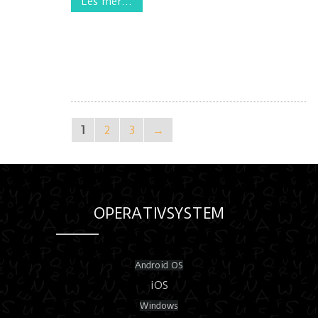
Les mer...
1
2
3
→
OPERATIVSYSTEM
Android OS
iOS
Windows