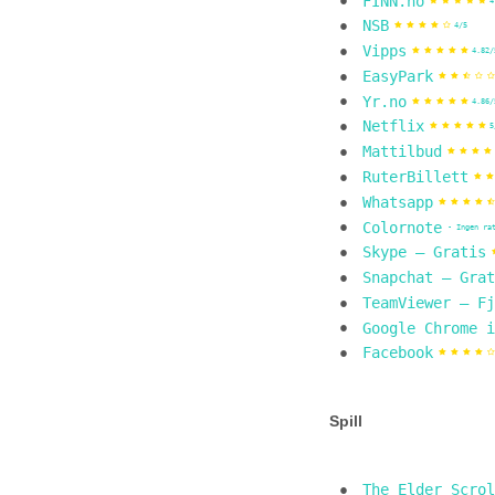
FINN.no
4
NSB
4/5
Vipps
4.82/
EasyPark
Yr.no
4.86/
Netflix
5
Mattilbud
RuterBillett
Whatsapp
Colornote
- Ingen ra
Skype – Gratis
Snapchat – Grat
TeamViewer – Fj
Google Chrome i
Facebook
Spill
The Elder Scrol