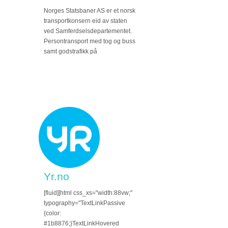
Norges Statsbaner AS er et norsk
transportkonsern eid av staten
ved Samferdselsdepartementet.
Persontransport med tog og buss
samt godstrafikk på
Yr.no
[fluid][html css_xs="width:88vw;"
typography="TextLinkPassive
{color:
#1b8876;}TextLinkHovered