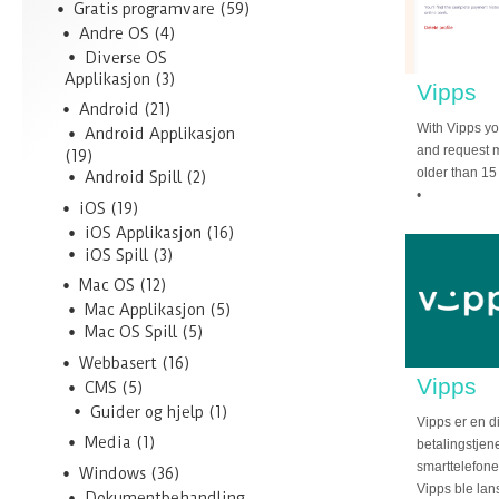
Gratis programvare
(59)
Andre OS
(4)
Diverse OS
Applikasjon
(3)
Vipps
Android
(21)
With Vipps yo
Android Applikasjon
and request m
(19)
older than 15
Android Spill
(2)
•
iOS
(19)
iOS Applikasjon
(16)
iOS Spill
(3)
Mac OS
(12)
Mac Applikasjon
(5)
Mac OS Spill
(5)
Webbasert
(16)
Vipps
CMS
(5)
Guider og hjelp
(1)
Vipps er en di
Media
(1)
betalingstjene
smarttelefone
Windows
(36)
Vipps ble lan
Dokumentbehandling