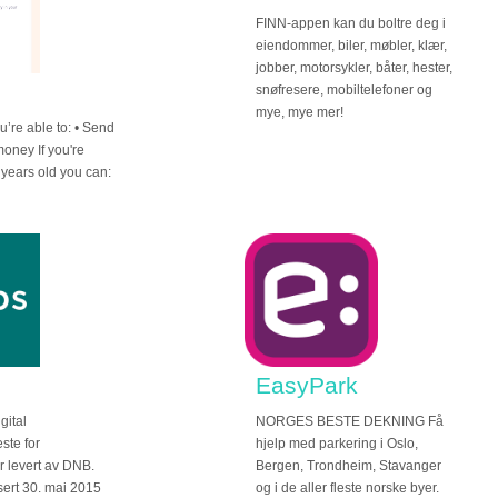
FINN-appen kan du boltre deg i
eiendommer, biler, møbler, klær,
jobber, motorsykler, båter, hester,
snøfresere, mobiltelefoner og
mye, mye mer!
u’re able to: • Send
oney If you're
 years old you can:
EasyPark
gital
NORGES BESTE DEKNING Få
ste for
hjelp med parkering i Oslo,
r levert av DNB.
Bergen, Trondheim, Stavanger
sert 30. mai 2015
og i de aller fleste norske byer.