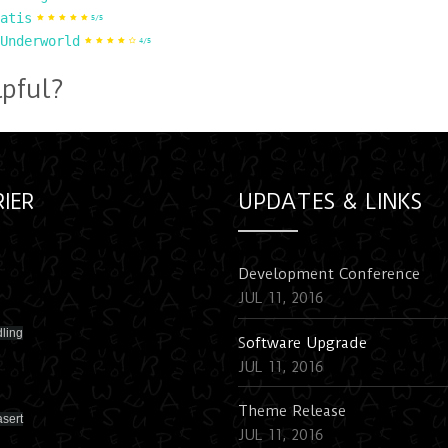
atis
5/5
Underworld
4/5
lpful?
IER
UPDATES & LINKS
Development Conference
JUL 11, 2016
ling
S
oftware Upgrade
JUL 11, 2016
Theme Release
asert
JUL 11, 2016