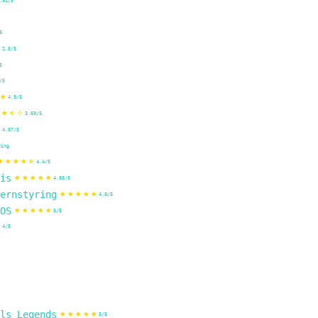
.91/5
5
2.5/5
5
/5
4.9/5
3.69/5
4.67/5
ting
4.4/5
is
4.88/5
ernstyring
4.8/5
OS
5/5
4/5
ls Legends
5/5