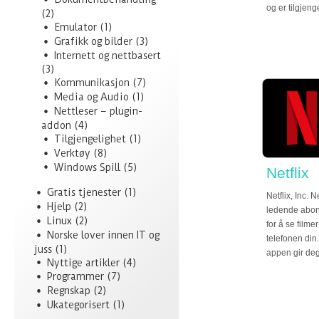
og er tilgjenge
(2)
Emulator
(1)
Grafikk og bilder
(3)
Internett og nettbasert
(3)
Kommunikasjon
(7)
Media og Audio
(1)
Nettleser – plugin-
addon
(4)
Tilgjengelighet
(1)
Verktøy
(8)
Windows Spill
(5)
Netflix
Gratis tjenester
(1)
Netflix, Inc. N
Hjelp
(2)
ledende abo
Linux
(2)
for å se filme
Norske lover innen IT og
telefonen din
juss
(1)
appen gir de
Nyttige artikler
(4)
Programmer
(7)
Regnskap
(2)
Ukategorisert
(1)