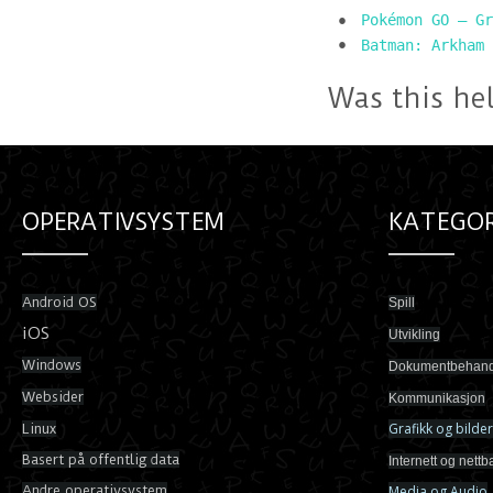
Pokémon GO – Gr
Batman: Arkham 
Was this he
OPERATIVSYSTEM
KATEGOR
Android OS
Spill
iOS
Utvikling
Windows
Dokumentbehand
Websider
Kommunikasjon
Grafikk og bilder
Linux
Basert på offentlig data
Internett og nettb
Andre operativsystem
Media og Audio