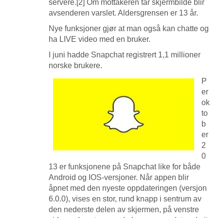
servere.[2] Om mottakeren tar skjermbilde blir
avsenderen varslet. Aldersgrensen er 13 år.
Nye funksjoner gjør at man også kan chatte og
ha LIVE video med en bruker.
I juni hadde Snapchat registrert 1,1 millioner
norske brukere.
P
er
ok
to
b
er
2
0
13 er funksjonene på Snapchat like for både
Android og IOS-versjoner. Når appen blir
åpnet med den nyeste oppdateringen (versjon
6.0.0), vises en stor, rund knapp i sentrum av
den nederste delen av skjermen, på venstre