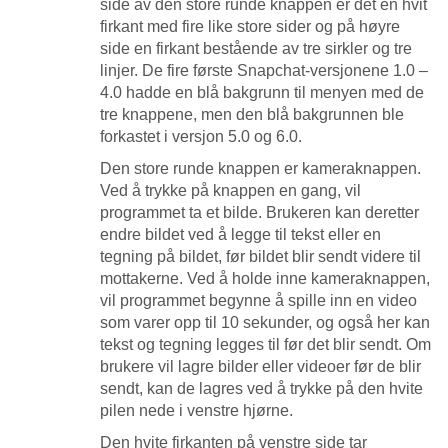
side av den store runde knappen er det en hvit
firkant med fire like store sider og på høyre
side en firkant bestående av tre sirkler og tre
linjer. De fire første Snapchat-versjonene 1.0 –
4.0 hadde en blå bakgrunn til menyen med de
tre knappene, men den blå bakgrunnen ble
forkastet i versjon 5.0 og 6.0.
Den store runde knappen er kameraknappen.
Ved å trykke på knappen en gang, vil
programmet ta et bilde. Brukeren kan deretter
endre bildet ved å legge til tekst eller en
tegning på bildet, før bildet blir sendt videre til
mottakerne. Ved å holde inne kameraknappen,
vil programmet begynne å spille inn en video
som varer opp til 10 sekunder, og også her kan
tekst og tegning legges til før det blir sendt. Om
brukere vil lagre bilder eller videoer før de blir
sendt, kan de lagres ved å trykke på den hvite
pilen nede i venstre hjørne.
Den hvite firkanten på venstre side tar