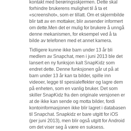
kontakt med berøringsskjermen. Dette skal
forhindre brukerens mulighet til å ta et
«screenshot», som er tillatt. Om et skjermbilde
blir tatt av en mottaker, blir avsender informert
om dette.Men det er mulig for brukere å unngå
denne mekanismen, for eksempel ved å ta
bilde av telefonen med et annet kamera.
Tidligere kunne ikke barn under 13 år bli
medlem av Snapchat, men i juni 2013 ble det
lansert en ny funksjon kalt SnapKidz som
endret dette. Denne funksjonen går ut på at
barn under 13 år kan ta bilder, spille inn
videoer, legge til spesialeffekter og lagre dem
på enheten, som en vanlig bruker. Det som
skiller SnapKidz fra den originale versjonen er
at de ikke kan sende og motta bilder, fordi
kontoinformasjonen ikke blir lagret i databasen
til Snapchat. Snapkidz er bare utgitt for iOS
(per juni 2013), men blir også utgitt for Android
om det viser seg å være en suksess.