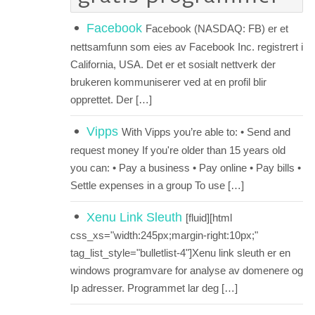
Facebook
Facebook (NASDAQ: FB) er et
nettsamfunn som eies av Facebook Inc. registrert i
California, USA. Det er et sosialt nettverk der
brukeren kommuniserer ved at en profil blir
opprettet. Der […]
Vipps
With Vipps you’re able to: • Send and
request money If you're older than 15 years old
you can: • Pay a business • Pay online • Pay bills •
Settle expenses in a group To use […]
Xenu Link Sleuth
[fluid][html
css_xs="width:245px;margin-right:10px;"
tag_list_style="bulletlist-4"]Xenu link sleuth er en
windows programvare for analyse av domenere og
Ip adresser. Programmet lar deg […]