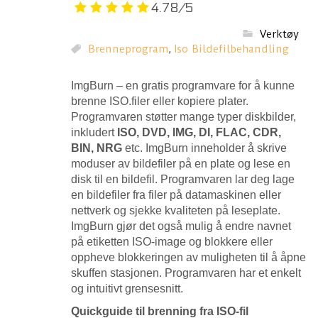
4.78/5
Verktøy
Brenneprogram
,
Iso Bildefilbehandling
ImgBurn – en gratis programvare for å kunne
brenne ISO.filer eller kopiere plater.
Programvaren støtter mange typer diskbilder,
inkludert
ISO, DVD, IMG, DI, FLAC, CDR,
BIN, NRG
etc. ImgBurn inneholder å skrive
moduser av bildefiler på en plate og lese en
disk til en bildefil. Programvaren lar deg lage
en bildefiler fra filer på datamaskinen eller
nettverk og sjekke kvaliteten på leseplate.
ImgBurn gjør det også mulig å endre navnet
på etiketten ISO-image og blokkere eller
oppheve blokkeringen av muligheten til å åpne
skuffen stasjonen. Programvaren har et enkelt
og intuitivt grensesnitt.
Quickguide til brenning fra ISO-fil