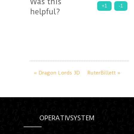
Was this
+1
-1
helpful?
« Dragon Lords 3D
RuterBillett »
OPERATIVSYSTEM