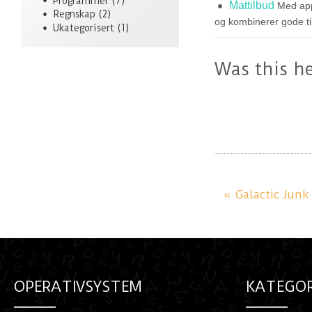
Programmer
(7)
Mattilbud
Med appl
Regnskap
(2)
og kombinerer gode ti
Ukategorisert
(1)
Was this he
« Galactic Junk
OPERATIVSYSTEM
KATEGOR