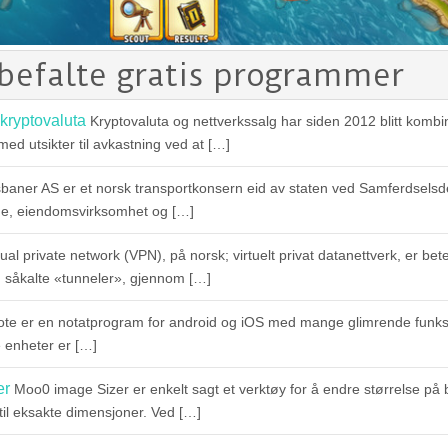
nbefalte gratis programmer
 kryptovaluta
Kryptovaluta og nettverkssalg har siden 2012 blitt kombiner
med utsikter til avkastning ved at […]
baner AS er et norsk transportkonsern eid av staten ved Samferdsels
ane, eiendomsvirksomhet og […]
tual private network (VPN), på norsk; virtuelt privat datanettverk, er 
r, såkalte «tunneler», gjennom […]
ote er en notatprogram for android og iOS med mange glimrende funks
e enheter er […]
er
Moo0 image Sizer er enkelt sagt et verktøy for å endre størrelse på b
 til eksakte dimensjoner. Ved […]