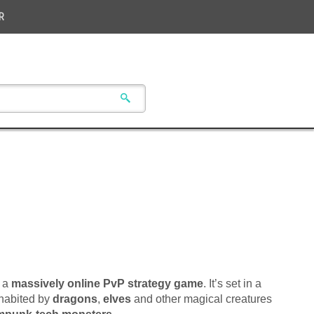
R
s a
massively online PvP strategy game
. It’s set in a
nhabited by
dragons
,
elves
and other magical creatures