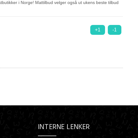
atbutikker i Norge! Mattilbud velger også ut ukens beste tilbud
+1
-1
INTERNE LENKER