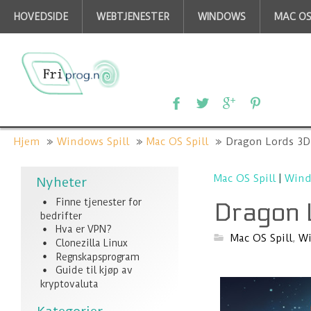
HOVEDSIDE
WEBTJENESTER
WINDOWS
MAC O
Hjem
Windows Spill
Mac OS Spill
Dragon Lords 3D
Mac OS Spill
|
Wind
Nyheter
Finne tjenester for
Dragon 
bedrifter
Hva er VPN?
Mac OS Spill
,
Wi
Clonezilla Linux
Regnskapsprogram
Guide til kjøp av
kryptovaluta