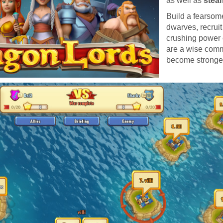
as well as
stea
Build a fearsom
dwarves, recruit
crushing power 
are a wise comm
become stronger