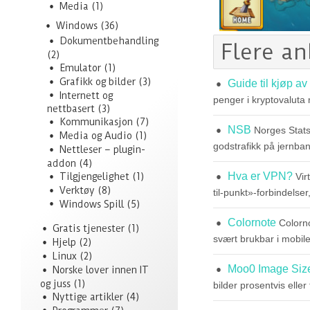
Media
(1)
Windows
(36)
Dokumentbehandling
Flere a
(2)
Emulator
(1)
Grafikk og bilder
(3)
Guide til kjøp av
Internett og
penger i kryptovaluta 
nettbasert
(3)
Kommunikasjon
(7)
NSB
Norges Stats
Media og Audio
(1)
godstrafikk på jernb
Nettleser – plugin-
addon
(4)
Hva er VPN?
Tilgjengelighet
(1)
Vir
Verktøy
(8)
til-punkt»-forbindelse
Windows Spill
(5)
Colornote
Colorn
Gratis tjenester
(1)
svært brukbar i mobil
Hjelp
(2)
Linux
(2)
Moo0 Image Siz
Norske lover innen IT
og juss
(1)
bilder prosentvis eller
Nyttige artikler
(4)