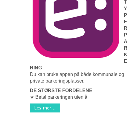
T
Y
P
E
R
P
A
R
K
E
RING
Du kan bruke appen på både kommunale og
private parkeringsplasser.
DE STØRSTE FORDELENE
★ Betal parkeringen uten å
Les mer...