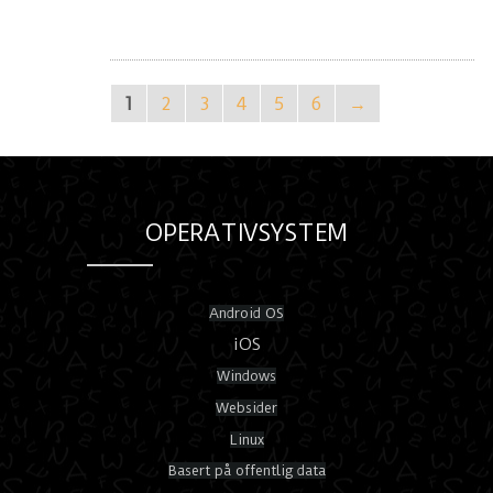
1
2
3
4
5
6
→
OPERATIVSYSTEM
Android OS
iOS
Windows
Websider
Linux
Basert på offentlig data