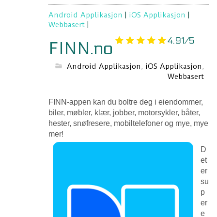
Android Applikasjon
|
iOS Applikasjon
|
Webbasert
|
4.91/5
FINN.no
Android Applikasjon
,
iOS Applikasjon
,
Webbasert
FINN-appen kan du boltre deg i eiendommer,
biler, møbler, klær, jobber, motorsykler, båter,
hester, snøfresere, mobiltelefoner og mye, mye
mer!
D
et
er
su
p
er
e