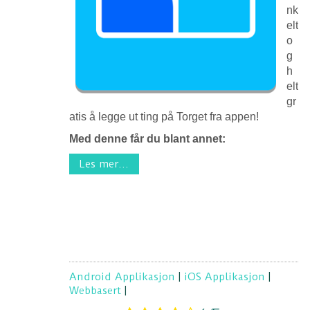
nk
elt
o
g
h
elt
gr
atis å legge ut ting på Torget fra appen!
Med denne får du blant annet:
Les mer...
Android Applikasjon
|
iOS Applikasjon
|
Webbasert
|