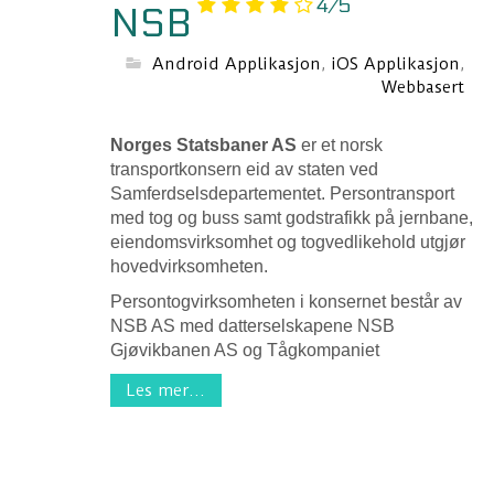
4/5
NSB
Android Applikasjon
,
iOS Applikasjon
,
Webbasert
Norges Statsbaner AS
er et norsk
transportkonsern eid av staten ved
Samferdselsdepartementet. Persontransport
med tog og buss samt godstrafikk på jernbane,
eiendomsvirksomhet og togvedlikehold utgjør
hovedvirksomheten.
Persontogvirksomheten i konsernet består av
NSB AS med datterselskapene NSB
Gjøvikbanen AS og Tågkompaniet
Les mer...