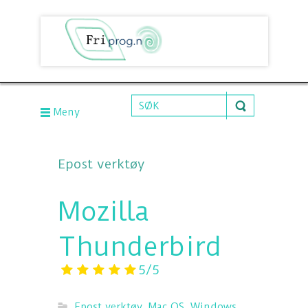
Meny
Epost verktøy
Mozilla
Thunderbird
5/5
Epost verktøy
,
Mac OS
,
Windows