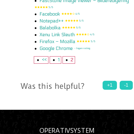
FastStone Image Viewer – Bilderedigering
5/5
Facebook
4/5
Notepad++
5/5
Balabolka
5/5
Xenu Link Sleuth
4/5
Firefox – Mozilla
5/5
Google Chrome
- Ingen rating
<<
1
2
Was this helpful?
+1
-1
OPERATIVSYSTEM