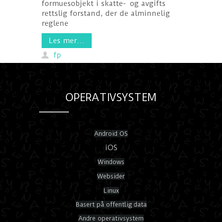
formuesobjekt i skatte- og avgifts
rettslig forstand, der de alminnelig
reglene
Les mer...
fp
OPERATIVSYSTEM
Android OS
iOS
Windows
Websider
Linux
Basert på offentlig data
Andre operativsystem