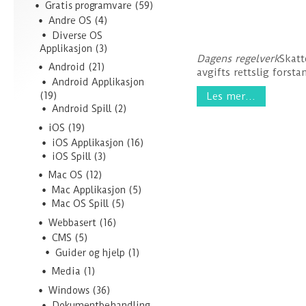
Gratis programvare
(59)
Andre OS
(4)
Diverse OS
Applikasjon
(3)
Dagens regelverk
Skatt
Android
(21)
avgifts rettslig forst
Android Applikasjon
Les mer...
(19)
Android Spill
(2)
iOS
(19)
iOS Applikasjon
(16)
iOS Spill
(3)
Mac OS
(12)
Mac Applikasjon
(5)
Mac OS Spill
(5)
Webbasert
(16)
CMS
(5)
Guider og hjelp
(1)
Media
(1)
Windows
(36)
Dokumentbehandling