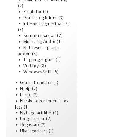
(2)
Emulator
(1)
Grafikk og bilder
(3)
Internett og nettbasert
(3)
Kommunikasjon
(7)
Media og Audio
(1)
Nettleser – plugin-
addon
(4)
Tilgjengelighet
(1)
Verktøy
(8)
Windows Spill
(5)
Gratis tjenester
(1)
Hjelp
(2)
Linux
(2)
Norske lover innen IT og
juss
(1)
Nyttige artikler
(4)
Programmer
(7)
Regnskap
(2)
Ukategorisert
(1)