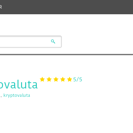
R
5/5
ovaluta
a
,
kryptovaluta