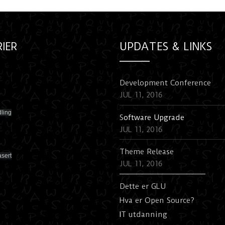
IER
UPDATES & LINKS
Development Conference
JUL 11, 2016
ling
S
oftware Upgrade
JUL 11, 2016
Theme Release
asert
JUL 11, 2016
Dette er GLU
Hva er Open Source?
I
T utdanning